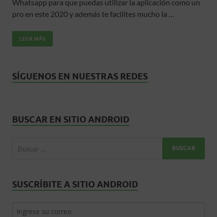
Whatsapp para que puedas utilizar la aplicación como un
b
er
s
p
pro en este 2020 y además te facilites mucho la …
o
A
ar
LEER MÁS
o
p
ti
k
p
r
SÍGUENOS EN NUESTRAS REDES
BUSCAR EN SITIO ANDROID
SUSCRÍBITE A SITIO ANDROID