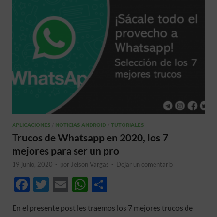
APLICACIONES
/
NOTICIAS ANDROID
/
TUTORIALES
Trucos de Whatsapp en 2020, los 7
mejores para ser un pro
19 junio, 2020
-
por
Jeison Vargas
-
Dejar un comentario
F
T
E
W
C
ac
w
m
h
o
En el presente post les traemos los 7 mejores trucos de
e
itt
ail
at
m