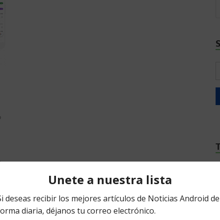
a
o
e
p