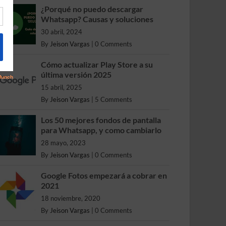
¿Porqué no puedo descargar
Whatsapp? Causas y soluciones
30 abril, 2024
By
Jeison Vargas
|
0 Comments
Cómo actualizar Play Store a su
última versión 2025
15 abril, 2025
By
Jeison Vargas
|
5 Comments
Los 50 mejores fondos de pantalla
para Whatsapp, y como cambiarlo
28 mayo, 2023
By
Jeison Vargas
|
0 Comments
Google Fotos empezará a cobrar en
2021
18 noviembre, 2020
By
Jeison Vargas
|
0 Comments