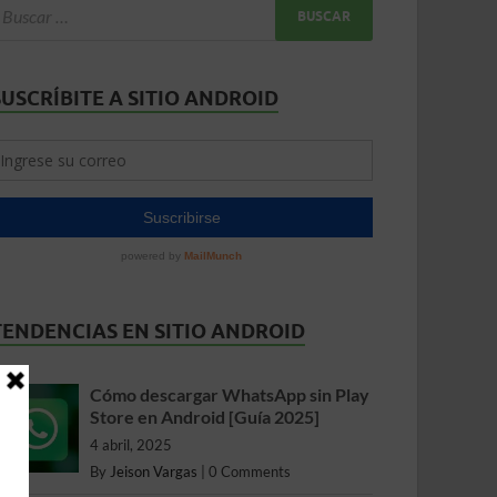
SUSCRÍBITE A SITIO ANDROID
TENDENCIAS EN SITIO ANDROID
Cómo descargar WhatsApp sin Play
Store en Android [Guía 2025]
4 abril, 2025
By
Jeison Vargas
|
0 Comments