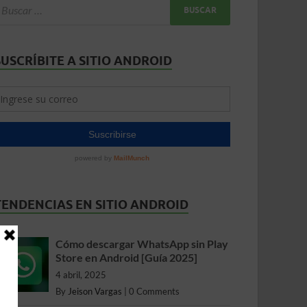
SUSCRÍBITE A SITIO ANDROID
TENDENCIAS EN SITIO ANDROID
Cómo descargar WhatsApp sin Play
Store en Android [Guía 2025]
4 abril, 2025
By
Jeison Vargas
|
0 Comments