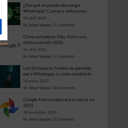
¿Porqué no puedo descargar
Whatsapp? Causas y soluciones
30 abril, 2024
By
Jeison Vargas
|
0 Comments
Cómo actualizar Play Store a su
última versión 2025
15 abril, 2025
By
Jeison Vargas
|
5 Comments
Los 50 mejores fondos de pantalla
para Whatsapp, y como cambiarlo
28 mayo, 2023
By
Jeison Vargas
|
0 Comments
Google Fotos empezará a cobrar en
2021
18 noviembre, 2020
By
Jeison Vargas
|
0 Comments