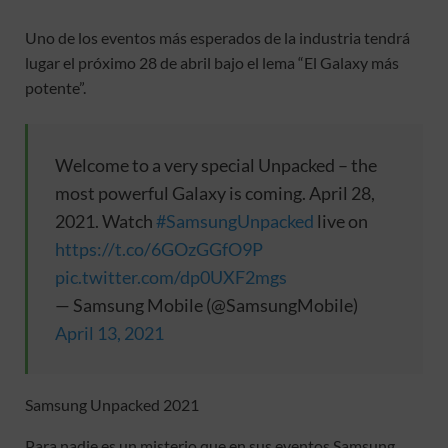
Uno de los eventos más esperados de la industria tendrá
lugar el próximo 28 de abril bajo el lema “El Galaxy más
potente”.
Welcome to a very special Unpacked – the
most powerful Galaxy is coming. April 28,
2021. Watch
#SamsungUnpacked
live on
https://t.co/6GOzGGfO9P
pic.twitter.com/dp0UXF2mgs
— Samsung Mobile (@SamsungMobile)
April 13, 2021
Samsung Unpacked 2021
Para nadie es un misterio que en sus eventos Samsung