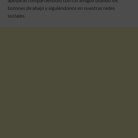
apoyaras compartiéndolo con tus amigos usando los
botones de abajo y siguiéndonos en nuestras redes
sociales.