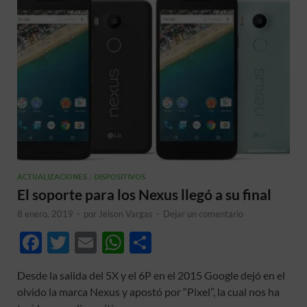
ACTUALIZACIONES
/
DISPOSITIVOS
El soporte para los Nexus llegó a su final
8 enero, 2019
-
por
Jeison Vargas
-
Dejar un comentario
F
T
E
W
C
ac
w
m
h
o
Desde la salida del 5X y el 6P en el 2015 Google dejó en el
e
itt
ail
at
m
olvido la marca Nexus y apostó por “Pixel”, la cual nos ha