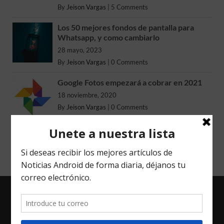
By
Jeison Vargas
|
5 Comments
Los 50 mejores fondos de pantalla para
Whatsapp, y como cambiarlo
28 mayo, 2023
By
Jeison Vargas
|
0 Comments
Google Fotos empezará a cobrar en 2021
18 noviembre, 2020
By
Jeison Vargas
|
0 Comments
ENTRADAS RECIENTES