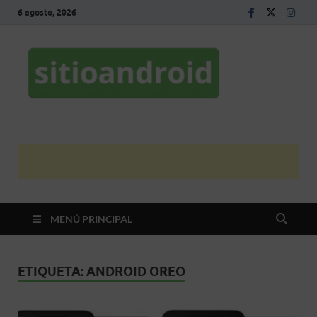
6 agosto, 2026
Sitio
El mejor sitio de
noticias Android
Andro
en español
MENÚ PRINCIPAL
ETIQUETA:
ANDROID OREO