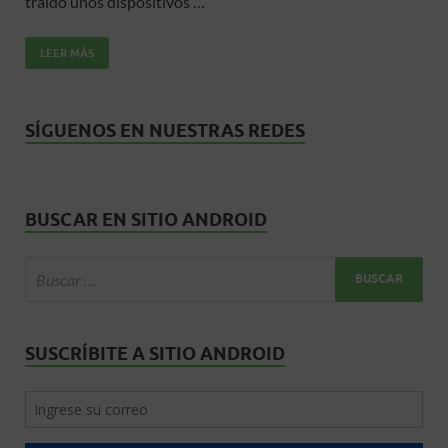
b
er
s
p
traído unos dispositivos …
o
A
ar
LEER MÁS
o
p
ti
k
p
r
SÍGUENOS EN NUESTRAS REDES
BUSCAR EN SITIO ANDROID
SUSCRÍBITE A SITIO ANDROID