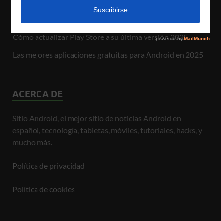
Top 5 Gadgets que Complementan tu Experiencia
Android
Cómo actualizar Play Store a su última versión 2025
Las mejores aplicaciones gratuitas para Android en 2025
ACERCA DE
Sitio Android, el mejor sitio de noticias Android en
español, tecnología, tabletas, móviles, tutoriales, hacks, y
mucho más.
Política de privacidad
Política de cookies