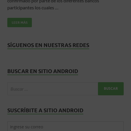
b
er
s
p
confirmado por parte de los diferentes bancos
o
A
ar
participantes los cuales …
o
p
ti
LEER MÁS
k
p
r
SÍGUENOS EN NUESTRAS REDES
BUSCAR EN SITIO ANDROID
SUSCRÍBITE A SITIO ANDROID