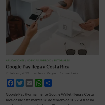
APLICACIONES
/
NOTICIAS ANDROID
/
TUTORIALES
Google Pay llega a Costa Rica
28 febrero, 2023
-
por
Jeison Vargas
-
1 comentario
F
T
E
W
C
ac
w
m
h
o
Google Pay (Formalmente Google Wallet) llega a Costa
e
itt
ail
at
m
Rica desde este martes 28 de febrero de 2022. Así se ha