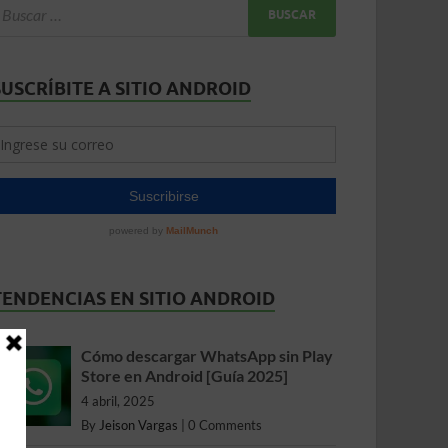
SUSCRÍBITE A SITIO ANDROID
TENDENCIAS EN SITIO ANDROID
Cómo descargar WhatsApp sin Play
Store en Android [Guía 2025]
4 abril, 2025
By
Jeison Vargas
|
0 Comments