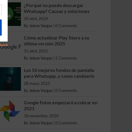
¿Porqué no puedo descargar
Whatsapp? Causas y soluciones
30 abril, 2024
By
Jeison Vargas
|
0 Comments
Cómo actualizar Play Store a su
última versión 2025
15 abril, 2025
By
Jeison Vargas
|
5 Comments
Los 50 mejores fondos de pantalla
para Whatsapp, y como cambiarlo
28 mayo, 2023
By
Jeison Vargas
|
0 Comments
Google Fotos empezará a cobrar en
2021
18 noviembre, 2020
By
Jeison Vargas
|
0 Comments