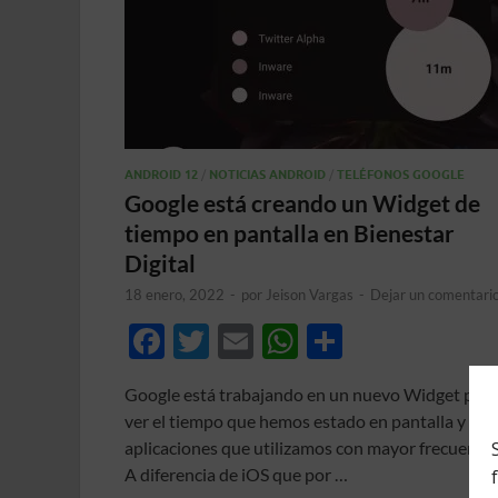
ANDROID 12
/
NOTICIAS ANDROID
/
TELÉFONOS GOOGLE
Google está creando un Widget de
tiempo en pantalla en Bienestar
Digital
18 enero, 2022
-
por
Jeison Vargas
-
Dejar un comentari
F
T
E
W
C
ac
w
m
h
o
Google está trabajando en un nuevo Widget para
e
itt
ail
at
m
ver el tiempo que hemos estado en pantalla y las
b
er
s
p
aplicaciones que utilizamos con mayor frecuencia
o
A
ar
A diferencia de iOS que por …