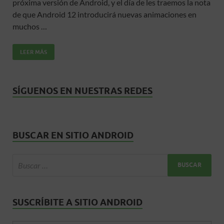
próxima versión de Android, y el día de les traemos la nota
b
er
s
p
de que Android 12 introducirá nuevas animaciones en
o
A
ar
muchos …
o
p
ti
LEER MÁS
k
p
r
SÍGUENOS EN NUESTRAS REDES
BUSCAR EN SITIO ANDROID
SUSCRÍBITE A SITIO ANDROID