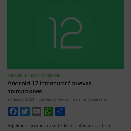
ANDROID 12
/
NOTICIAS ANDROID
Android 12 introducirá nuevas
animaciones
24 marzo, 2021
-
por
Jeison Vargas
-
Dejar un comentario
F
T
E
W
C
ac
w
m
h
o
Seguimos con nuestra serie de artículos acerca de la
e
itt
ail
at
m