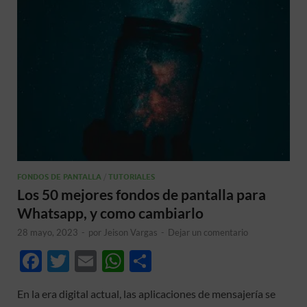
FONDOS DE PANTALLA
/
TUTORIALES
Los 50 mejores fondos de pantalla para
Whatsapp, y como cambiarlo
28 mayo, 2023
-
por
Jeison Vargas
-
Dejar un comentario
F
T
E
W
C
ac
w
m
h
o
En la era digital actual, las aplicaciones de mensajería se
e
itt
ail
at
m