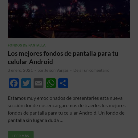
FONDOS DE PANTALLA
Los mejores fondos de pantalla para tu
celular Android
3 enero, 2021
-
por
Jeison Vargas
-
Dejar un comentario
F
T
E
W
C
ac
w
m
h
o
Estamos muy emocionados de presentarles esta nueva
e
itt
ail
at
m
sección donde nos encargaremos de traerles los mejores
b
er
s
p
fondos de pantalla para tu celular Android. Un fondo de
o
A
ar
pantalla sin lugar a duda …
o
p
ti
LEER MÁS