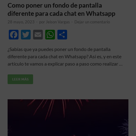
Como poner un fondo de pantalla
diferente para cada chat en Whatsapp
28 mayo, 2023
-
por
Jeison Vargas
-
Dejar un comentario
F
T
E
W
C
ac
w
m
h
o
¿Sabías que ya puedes poner un fondo de pantalla
e
itt
ail
at
m
diferente para cada chat en Whatsapp? Así es, y en este
b
er
s
p
artículo te vamos a explicar paso a paso como realizar …
o
A
ar
LEER MÁS
o
p
ti
k
p
r