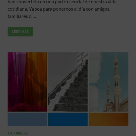
han convertido en una parte esencial de nuestra vida
b
er
s
p
cotidiana. Ya sea para ponernos al día con amigos,
o
A
ar
familiares o …
o
p
ti
LEER MÁS
k
p
r
TUTORIALES