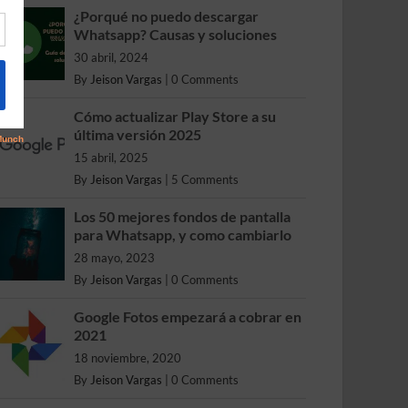
¿Porqué no puedo descargar
Whatsapp? Causas y soluciones
30 abril, 2024
By
Jeison Vargas
|
0 Comments
Cómo actualizar Play Store a su
última versión 2025
15 abril, 2025
By
Jeison Vargas
|
5 Comments
Los 50 mejores fondos de pantalla
para Whatsapp, y como cambiarlo
28 mayo, 2023
By
Jeison Vargas
|
0 Comments
Google Fotos empezará a cobrar en
2021
18 noviembre, 2020
By
Jeison Vargas
|
0 Comments