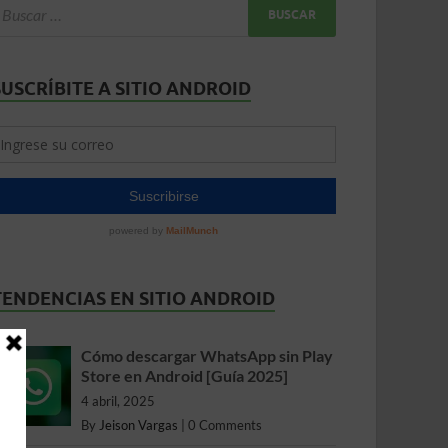
SUSCRÍBITE A SITIO ANDROID
TENDENCIAS EN SITIO ANDROID
Cómo descargar WhatsApp sin Play
Store en Android [Guía 2025]
4 abril, 2025
By
Jeison Vargas
|
0 Comments