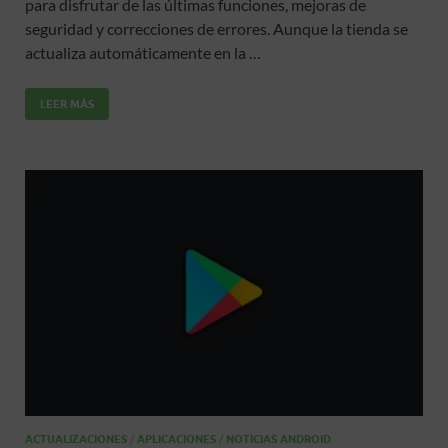
para disfrutar de las últimas funciones, mejoras de
b
er
s
p
seguridad y correcciones de errores. Aunque la tienda se
o
A
ar
actualiza automáticamente en la …
o
p
ti
LEER MÁS
k
p
r
ACTUALIZACIONES
/
APLICACIONES
/
NOTICIAS ANDROID