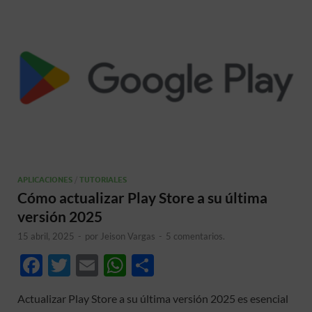
APLICACIONES
/
TUTORIALES
Cómo actualizar Play Store a su última
versión 2025
15 abril, 2025
-
por
Jeison Vargas
-
5 comentarios.
F
T
E
W
C
ac
w
m
h
o
Actualizar Play Store a su última versión 2025 es esencial
e
itt
ail
at
m