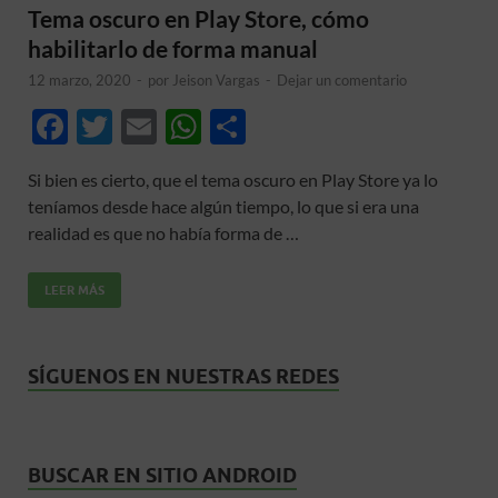
Tema oscuro en Play Store, cómo
habilitarlo de forma manual
12 marzo, 2020
-
por
Jeison Vargas
-
Dejar un comentario
F
T
E
W
C
ac
w
m
h
o
Si bien es cierto, que el tema oscuro en Play Store ya lo
e
itt
ail
at
m
teníamos desde hace algún tiempo, lo que si era una
b
er
s
p
realidad es que no había forma de …
o
A
ar
LEER MÁS
o
p
ti
k
p
r
SÍGUENOS EN NUESTRAS REDES
BUSCAR EN SITIO ANDROID