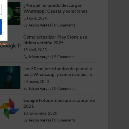
¿Porqué no puedo descargar
Whatsapp? Causas y soluciones
30 abril, 2024
By
Jeison Vargas
|
0 Comments
Cómo actualizar Play Store a su
última versión 2025
15 abril, 2025
By
Jeison Vargas
|
5 Comments
Los 50 mejores fondos de pantalla
para Whatsapp, y como cambiarlo
28 mayo, 2023
By
Jeison Vargas
|
0 Comments
Google Fotos empezará a cobrar en
2021
18 noviembre, 2020
By
Jeison Vargas
|
0 Comments