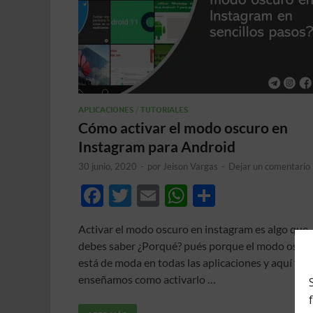
APLICACIONES
/
TUTORIALES
Cómo activar el modo oscuro en
Instagram para Android
30 junio, 2020
-
por
Jeison Vargas
-
Dejar un comentario
F
T
E
W
C
ac
w
m
h
o
Activar el modo oscuro en instagram es algo que
e
itt
ail
at
m
debes saber ¿Porqué? pués porque el modo oscu
b
er
s
p
está de moda en todas las aplicaciones y aquí te
o
A
ar
enseñamos como activarlo …
o
p
ti