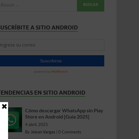
SUSCRÍBITE A SITIO ANDROID
TENDENCIAS EN SITIO ANDROID
Cómo descargar WhatsApp sin Play
Store en Android [Guía 2025]
4 abril, 2025
By
Jeison Vargas
|
0 Comments