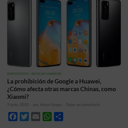
DISPOSITIVOS
/
NOTICIAS ANDROID
La prohibición de Google a Huawei,
¿Cómo afecta otras marcas Chinas, como
Xiaomi?
9 junio, 2020
-
por
Jeison Vargas
-
Dejar un comentario
F
T
E
W
C
ac
w
m
h
o