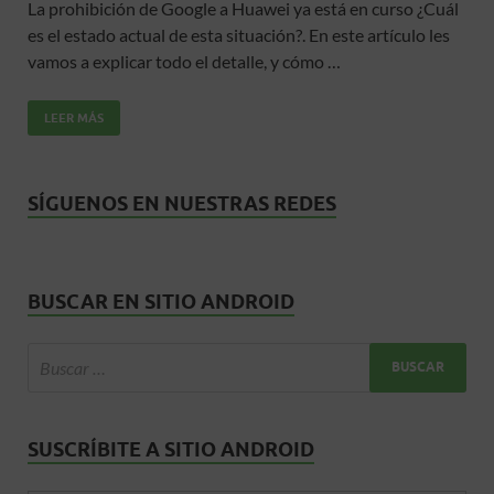
La prohibición de Google a Huawei ya está en curso ¿Cuál
e
itt
ail
at
m
es el estado actual de esta situación?. En este artículo les
b
er
s
p
vamos a explicar todo el detalle, y cómo …
o
A
ar
LEER MÁS
o
p
ti
k
p
r
SÍGUENOS EN NUESTRAS REDES
BUSCAR EN SITIO ANDROID
SUSCRÍBITE A SITIO ANDROID