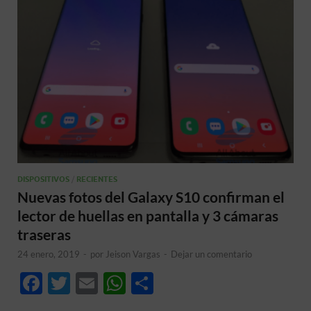
DISPOSITIVOS
/
RECIENTES
Nuevas fotos del Galaxy S10 confirman el
lector de huellas en pantalla y 3 cámaras
traseras
24 enero, 2019
-
por
Jeison Vargas
-
Dejar un comentario
F
T
E
W
C
ac
w
m
h
o