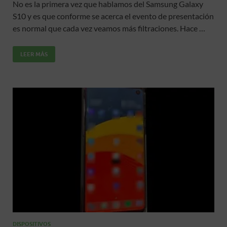
No es la primera vez que hablamos del Samsung Galaxy
e
itt
ail
at
m
S10 y es que conforme se acerca el evento de presentación
b
er
s
p
es normal que cada vez veamos más filtraciones. Hace …
o
A
ar
LEER MÁS
o
p
ti
k
p
r
DISPOSITIVOS