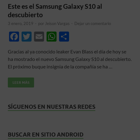
Este es el Samsung Galaxy S10 al
descubierto
3 enero, 2019
-
por
Jeison Vargas
-
Dejar un comentario
F
T
E
W
C
ac
w
m
h
o
Gracias al ya conocido leaker Evan Blass el día de hoy se
e
itt
ail
at
m
ha mostrado el nuevo Samsung Galaxy S10 al descubierto.
b
er
s
p
El próximo buque insignia de la compañía se ha …
o
A
ar
LEER MÁS
o
p
ti
k
p
r
SÍGUENOS EN NUESTRAS REDES
BUSCAR EN SITIO ANDROID