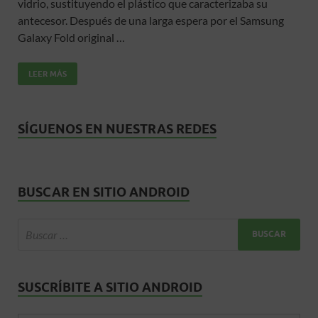
vidrio, sustituyendo el plástico que caracterizaba su
b
er
s
p
antecesor. Después de una larga espera por el Samsung
o
A
ar
Galaxy Fold original …
o
p
ti
LEER MÁS
k
p
r
SÍGUENOS EN NUESTRAS REDES
BUSCAR EN SITIO ANDROID
SUSCRÍBITE A SITIO ANDROID