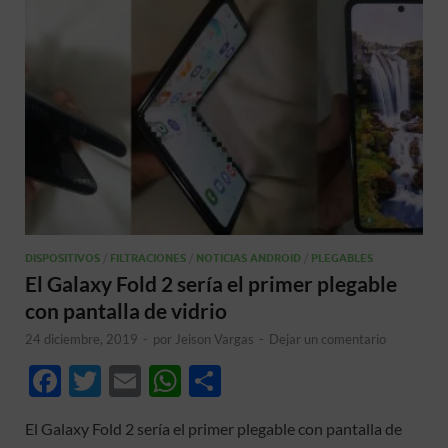
DISPOSITIVOS
/
FILTRACIONES
/
NOTICIAS ANDROID
/
PLEGABLES
El Galaxy Fold 2 sería el primer plegable
con pantalla de vidrio
24 diciembre, 2019
-
por
Jeison Vargas
-
Dejar un comentario
F
T
E
W
C
ac
w
m
h
o
El Galaxy Fold 2 sería el primer plegable con pantalla de
e
itt
ail
at
m