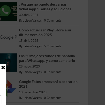
¿Porqué no puedo descargar
Whatsapp? Causas y soluciones
30 abril, 2024
By
Jeison Vargas
|
0 Comments
Cómo actualizar Play Store a su
última versión 2025
15 abril, 2025
By
Jeison Vargas
|
5 Comments
Los 50 mejores fondos de pantalla
para Whatsapp, y como cambiarlo
28 mayo, 2023
By
Jeison Vargas
|
0 Comments
Google Fotos empezará a cobrar en
2021
18 noviembre, 2020
By
Jeison Vargas
|
0 Comments