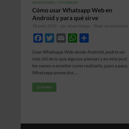
APLICACIONES
/
TUTORIALES
Cómo usar Whatsapp Web en
Android y para qué sirve
10 junio, 2020
-
por
Jeison Vargas
-
Dejar un comentario
F
T
E
W
C
ac
w
m
h
o
Usar Whatsapp Web desde Android, podría ser
e
itt
ail
at
m
más útil de lo que algunos piensan y en este post
b
er
s
p
les vamos a enseñar como realizarlo, paso a paso.
o
A
ar
Whatsapp posee dos …
o
p
ti
LEER MÁS
k
p
r