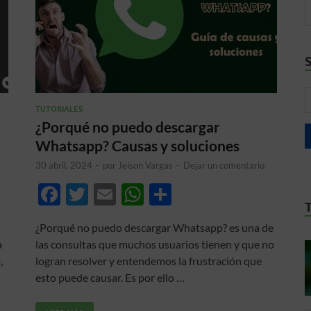
TUTORIALES
¿Porqué no puedo descargar
Whatsapp? Causas y soluciones
30 abril, 2024
-
por
Jeison Vargas
-
Dejar un comentario
F
T
E
W
C
ac
w
m
h
o
¿Porqué no puedo descargar Whatsapp? es una de
e
itt
ail
at
m
a
las consultas que muchos usuarios tienen y que no
b
er
s
p
,
logran resolver y entendemos la frustración que
o
A
ar
esto puede causar. Es por ello …
o
p
ti