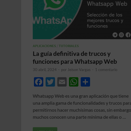
APLICACIONES
/
TUTORIALES
La guía definitiva de trucos y
funciones para Whatsapp Web
30 abril, 2024
-
por
Jeison Vargas
-
1 comentario
F
T
E
W
C
ac
w
m
h
o
Whatsapp Web es una gran aplicación que tiene
e
itt
ail
at
m
una amplia gama de funcionalidades y trucos par
b
er
s
p
permitirnos hacer muchísimas cosas, sin embargo
o
A
ar
muchos conocen una parte mínima de ellas o …
o
p
ti