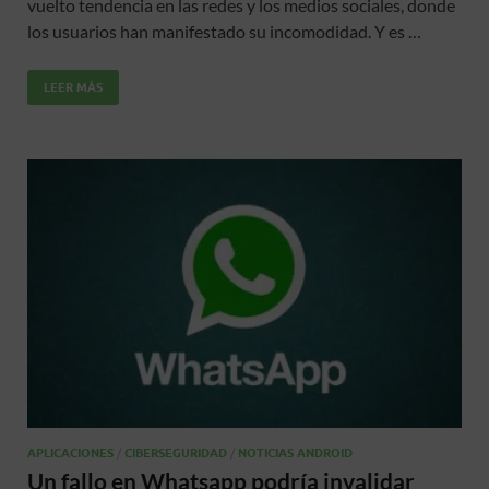
vuelto tendencia en las redes y los medios sociales, donde
b
er
s
p
los usuarios han manifestado su incomodidad. Y es …
o
A
ar
LEER MÁS
o
p
ti
k
p
r
APLICACIONES
/
CIBERSEGURIDAD
/
NOTICIAS ANDROID
Un fallo en Whatsapp podría invalidar