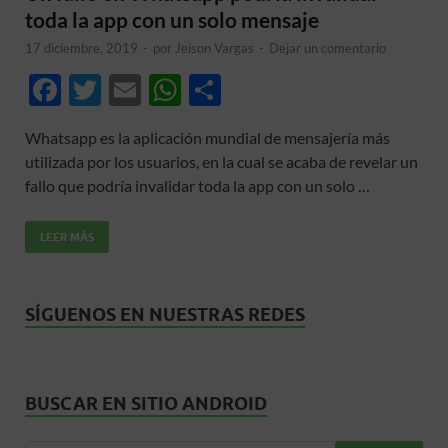
toda la app con un solo mensaje
17 diciembre, 2019
-
por
Jeison Vargas
-
Dejar un comentario
F
T
E
W
C
ac
w
m
h
o
Whatsapp es la aplicación mundial de mensajería más
e
itt
ail
at
m
utilizada por los usuarios, en la cual se acaba de revelar un
b
er
s
p
fallo que podría invalidar toda la app con un solo …
o
A
ar
LEER MÁS
o
p
ti
k
p
r
SÍGUENOS EN NUESTRAS REDES
BUSCAR EN SITIO ANDROID