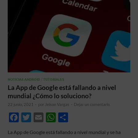
NOTICIAS ANDROID
/
TUTORIALES
La App de Google está fallando a nivel
mundial ¿Cómo lo soluciono?
22 junio, 2021
-
por
Jeison Vargas
-
Dejar un comentario
F
T
E
W
C
ac
w
m
h
o
La App de Google está fallando a nivel mundial y se ha
e
itt
ail
at
m