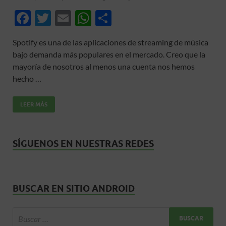
F
T
E
W
C
ac
w
m
h
o
Spotify es una de las aplicaciones de streaming de música
e
itt
ail
at
m
bajo demanda más populares en el mercado. Creo que la
b
er
s
p
mayoría de nosotros al menos una cuenta nos hemos
o
A
ar
hecho …
o
p
ti
LEER MÁS
k
p
r
SÍGUENOS EN NUESTRAS REDES
BUSCAR EN SITIO ANDROID