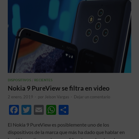
DISPOSITIVOS
/
RECIENTES
Nokia 9 PureView se filtra en video
2 enero, 2019
-
por
Jeison Vargas
-
Dejar un comentario
F
T
E
W
C
ac
w
m
h
o
El Nokia 9 PureView es posiblemente uno de los
e
itt
ail
at
m
dispositivos de la marca que más ha dado que hablar en