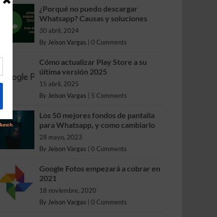
¿Porqué no puedo descargar
Whatsapp? Causas y soluciones
30 abril, 2024
By
Jeison Vargas
|
0 Comments
Cómo actualizar Play Store a su
última versión 2025
15 abril, 2025
By
Jeison Vargas
|
5 Comments
Los 50 mejores fondos de pantalla
para Whatsapp, y como cambiarlo
28 mayo, 2023
By
Jeison Vargas
|
0 Comments
Google Fotos empezará a cobrar en
2021
18 noviembre, 2020
By
Jeison Vargas
|
0 Comments