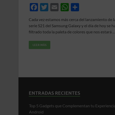
F
T
E
W
C
ac
w
m
h
o
Cada vez estamos más cerca del lanzamiento de l
e
itt
ail
at
m
serie S21 del Samsung Galaxy y el día de hoy se h
b
er
s
p
filtrado toda la paleta de colores que nos estará 
o
A
ar
LEER MÁS
o
p
ti
k
p
r
ENTRADAS RECIENTES
Top 5 Gadgets que Complementan tu Experienci
Android