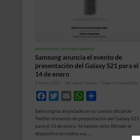
DISPOSITIVOS
/
NOTICIAS ANDROID
Samsung anuncia el evento de
presentación del Galaxy S21 para el
14 de enero
4 enero, 2021
-
por
Jeison Vargas
-
Dejar un comentario
F
T
E
W
C
ac
w
m
h
o
Samsung ha anunciado en su cuenta oficial de
e
itt
ail
at
m
Twitter el evento de presentación del Galaxy S21
b
er
s
p
para el 14 de enero. Ya hemos visto filtrado el
o
A
ar
dispositivo en todos sus …