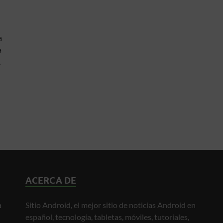
a
a
…
ACERCA DE
a
Sitio Android, el mejor sitio de noticias Android en
español, tecnología, tabletas, móviles, tutoriales,