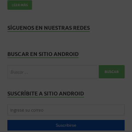
o
p
ti
LEER MÁS
k
p
r
SÍGUENOS EN NUESTRAS REDES
BUSCAR EN SITIO ANDROID
SUSCRÍBITE A SITIO ANDROID