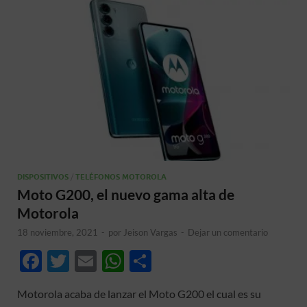
DISPOSITIVOS
/
TELÉFONOS MOTOROLA
Moto G200, el nuevo gama alta de
Motorola
18 noviembre, 2021
-
por
Jeison Vargas
-
Dejar un comentario
F
T
E
W
C
ac
w
m
h
o
Motorola acaba de lanzar el Moto G200 el cual es su
e
itt
ail
at
m