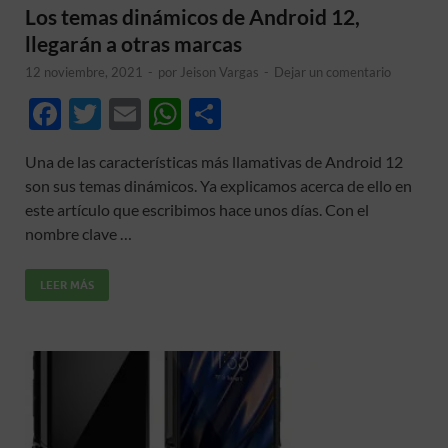
Los temas dinámicos de Android 12,
llegarán a otras marcas
12 noviembre, 2021
-
por
Jeison Vargas
-
Dejar un comentario
F
T
E
W
C
ac
w
m
h
o
Una de las características más llamativas de Android 12
e
itt
ail
at
m
son sus temas dinámicos. Ya explicamos acerca de ello en
b
er
s
p
este artículo que escribimos hace unos días. Con el
o
A
ar
nombre clave …
o
p
ti
LEER MÁS
k
p
r