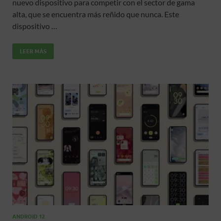
nuevo dispositivo para competir con el sector de gama
b
er
s
p
alta, que se encuentra más reñido que nunca. Este
o
A
ar
dispositivo …
o
p
ti
LEER MÁS
k
p
r
ANDROID 12