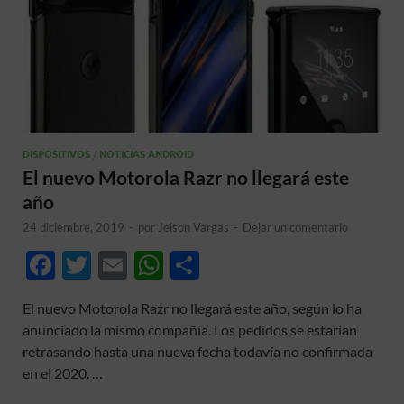
DISPOSITIVOS
/
NOTICIAS ANDROID
El nuevo Motorola Razr no llegará este
año
24 diciembre, 2019
-
por
Jeison Vargas
-
Dejar un comentario
F
T
E
W
C
ac
w
m
h
o
El nuevo Motorola Razr no llegará este año, según lo ha
e
itt
ail
at
m
anunciado la mismo compañía. Los pedidos se estarían
b
er
s
p
retrasando hasta una nueva fecha todavía no confirmada
o
A
ar
en el 2020. …