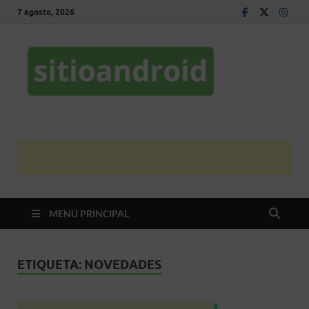
7 agosto, 2026
Sitio
El mejor sitio de
noticias Android
Andro
en español
MENÚ PRINCIPAL
ETIQUETA:
NOVEDADES