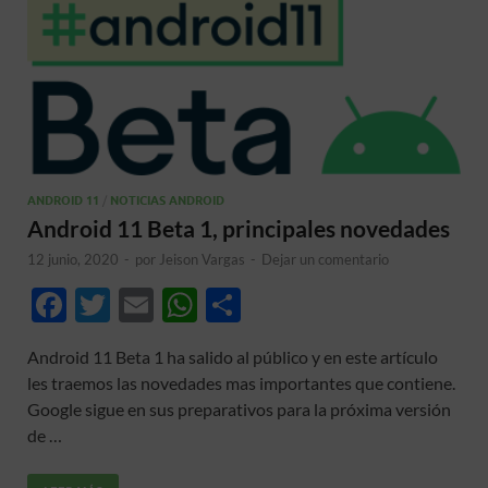
ANDROID 11
/
NOTICIAS ANDROID
Android 11 Beta 1, principales novedades
12 junio, 2020
-
por
Jeison Vargas
-
Dejar un comentario
F
T
E
W
C
ac
w
m
h
o
Android 11 Beta 1 ha salido al público y en este artículo
e
itt
ail
at
m
les traemos las novedades mas importantes que contiene.
b
er
s
p
Google sigue en sus preparativos para la próxima versión
o
A
ar
de …
o
p
ti