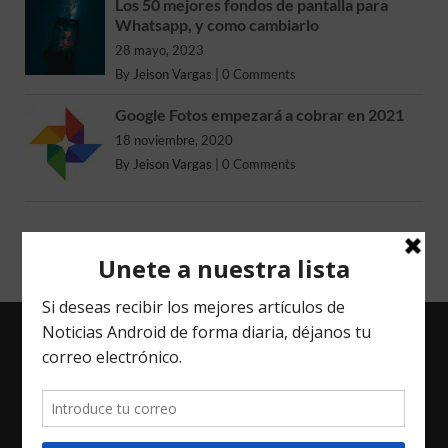
Los 50 mejores fondos de pantalla para
Whatsapp, y como cambiarlo
28 mayo, 2023
By
Jeison Vargas
|
0 Comments
Google Fotos empezará a cobrar en 2021
18 noviembre, 2020
By
Jeison Vargas
|
0 Comments
ENTRADAS RECIENTES
Top 5 Gadgets que Complementan tu Experiencia
Android