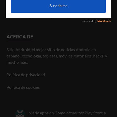
Cómo actualizar Play Store a su última versión 2025
Las mejores aplicaciones gratuitas para Android en 2025
ACERCA DE
Sitio Android, el mejor sitio de noticias Android en
español, tecnología, tabletas, móviles, tutoriales, hacks, y
mucho más.
Política de privacidad
Política de cookies
Maria apps
en
Cómo actualizar Play Store a