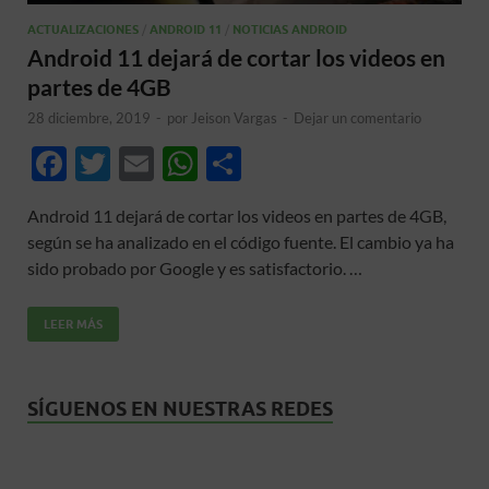
ACTUALIZACIONES
/
ANDROID 11
/
NOTICIAS ANDROID
Android 11 dejará de cortar los videos en
partes de 4GB
28 diciembre, 2019
-
por
Jeison Vargas
-
Dejar un comentario
F
T
E
W
C
ac
w
m
h
o
Android 11 dejará de cortar los videos en partes de 4GB,
e
itt
ail
at
m
según se ha analizado en el código fuente. El cambio ya ha
b
er
s
p
sido probado por Google y es satisfactorio. …
o
A
ar
LEER MÁS
o
p
ti
k
p
r
SÍGUENOS EN NUESTRAS REDES