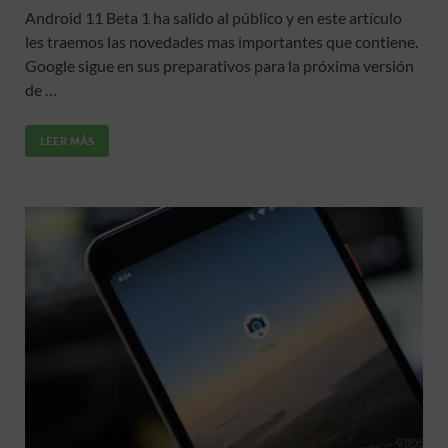
ac
w
m
h
o
Android 11 Beta 1 ha salido al público y en este artículo
e
itt
ail
at
m
les traemos las novedades mas importantes que contiene.
b
er
s
p
Google sigue en sus preparativos para la próxima versión
o
A
ar
de …
o
p
ti
LEER MÁS
k
p
r