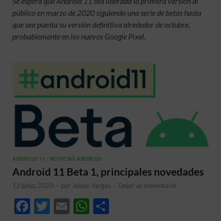
Se espera que Android 11 sea liberada la primera versión al
público en marzo de 2020 siguiendo una serie de betas hasta
que sea puesta su versión definitiva alrededor de octubre,
probablemente en los nuevos Google Pixel.
ANDROID 11
/
NOTICIAS ANDROID
Android 11 Beta 1, principales novedades
12 junio, 2020
-
por
Jeison Vargas
-
Dejar un comentario
F
T
E
W
C