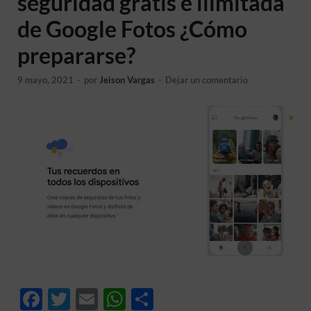
seguridad gratis e ilimitada
de Google Fotos ¿Cómo
prepararse?
9 mayo, 2021
-
por
Jeison Vargas
-
Dejar un comentario
F
T
E
W
C