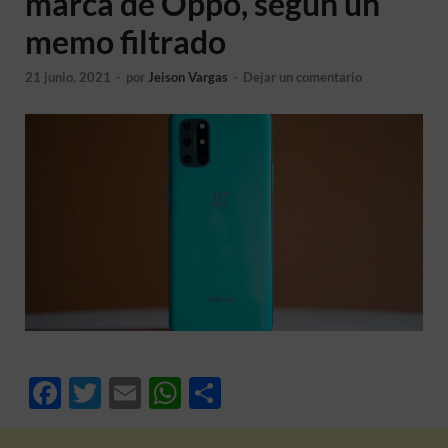
marca de Oppo, según un
memo filtrado
21 junio, 2021
-
por
Jeison Vargas
-
Dejar un comentario
F
T
E
W
C
ac
w
m
h
o