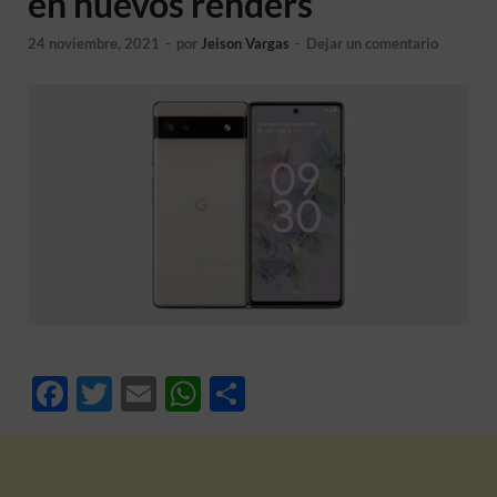
en nuevos renders
24 noviembre, 2021
-
por
Jeison Vargas
-
Dejar un comentario
F
T
E
W
C
ac
w
m
h
o
e
itt
ail
at
m