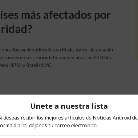
aíses más afectados por
uridad?
ones fueron identificadas en Rusia, Irán y Ucrania, sin
cciones en territorios latinoamericanos, en 2018 los
erú (17%) y Brasil (11%).
as fueron las más
d?
 en cuanto a Seguridad Informática fue el secuestro de