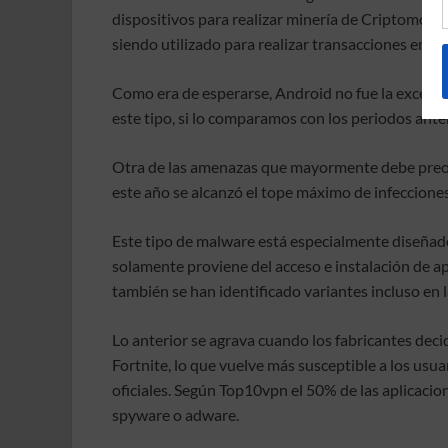
dispositivos para realizar minería de Criptomone
siendo utilizado para realizar transacciones en l
Como era de esperarse, Android no fue la excepci
este tipo, si lo comparamos con los periodos ante
Otra de las amenazas que mayormente debe preocu
este año se alcanzó el tope máximo de infecciones
Este tipo de malware está especialmente diseñado
solamente proviene del acceso e instalación de apl
también se han identificado variantes incluso en l
Lo anterior se agrava cuando los fabricantes decid
Fortnite, lo que vuelve más susceptible a los usu
oficiales. Según Top10vpn el 50% de las aplicacio
spyware o adware.