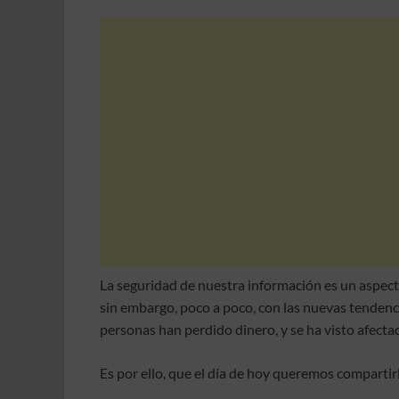
ac
w
m
h
o
e
itt
ail
at
m
b
er
s
p
o
A
ar
o
p
ti
k
p
r
La seguridad de nuestra información es un aspect
sin embargo, poco a poco, con las nuevas tendenc
personas han perdido dinero, y se ha visto afecta
Es por ello, que el día de hoy queremos compartir