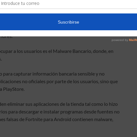
das. Este tipo de “dinero electrónico” anónimo que está
ínea y que tiene gran uso en la Deep Web.
ón, donde en este año se detectó un 85% de infecciones de
riores.
par a los usuarios es el Malware Bancario, donde, en
.
 para capturar información bancaria sensible y no
icaciones no oficiales por parte de los usuarios, sino que
a PlayStore.
en eliminar sus aplicaciones de la tienda tal como lo hizo
arios para descargar e instalar programas desde fuentes no
nes falsas de Fortnite para Android contienen malware,