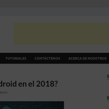
itio Android
mejor sitio de noticias Android en español
TUTORIALES
CONTÁCTENOS
ACERCA DE NOSOTROS
droid en el 2018?
tario