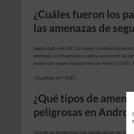
¿Cuáles fueron los p
las amenazas de seg
Según datos de ESET, la mayor cantidad de detecci
embargo, si tomamos en cuenta solamente las dete
países con mayor impacto fueron México (26%), P
[visualizer id=”308″]
¿Qué tipos de amenaz
peligrosas en Androi
Una de las tendencias más significativas del 2018