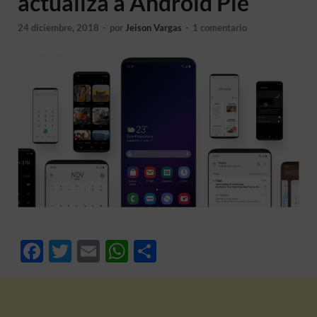
actualiza a Android Pie
24 diciembre, 2018
-
por
Jeison Vargas
-
1 comentario
F
T
E
W
C
ac
w
m
h
o
e
itt
ail
at
m