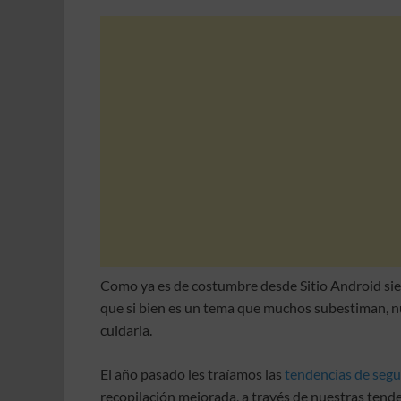
ac
w
m
h
o
e
itt
ail
at
m
b
er
s
p
o
A
ar
o
p
ti
k
p
r
Como ya es de costumbre desde Sitio Android siem
que si bien es un tema que muchos subestiman, n
cuidarla.
El año pasado les traíamos las
tendencias de segu
recopilación mejorada, a través de nuestras tend