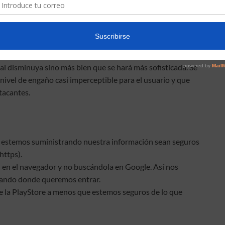
s falsas, que luego podrían robar información o bien utilizar
itivo para otros fines como la minería de criptomonedas.
ntes sistemas, para robar dinero o bien lanzar nuevas
ial disminuya sino más bien que se hará más sofisticada. Se
ivel de engaño casi imperceptible para el usuario y que
tacantes.
que estemos suministrando nuestra información sean seguros
https).
ión en el navegador y no buscándola en Google. Así nos
ando donde queremos entrar.
e la PlayStore a menos que estemos seguros de lo que