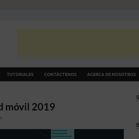
itio Android
mejor sitio de noticias Android en español
TUTORIALES
CONTÁCTENOS
ACERCA DE NOSOTROS
d móvil 2019
io