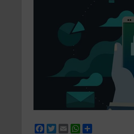
F
T
E
W
C