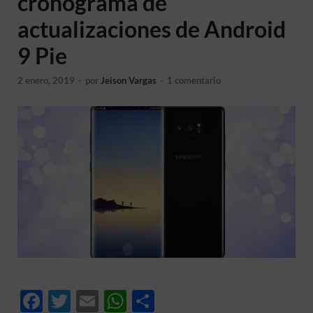
cronograma de
actualizaciones de Android
9 Pie
2 enero, 2019
-
por
Jeison Vargas
-
1 comentario
F
T
E
W
C