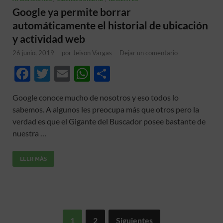
Google ya permite borrar
automáticamente el historial de ubicación
y actividad web
26 junio, 2019
-
por
Jeison Vargas
-
Dejar un comentario
F
T
E
W
C
ac
w
m
h
o
Google conoce mucho de nosotros y eso todos lo
e
itt
ail
at
m
sabemos. A algunos les preocupa más que otros pero la
b
er
s
p
verdad es que el Gigante del Buscador posee bastante de
o
A
ar
nuestra …
o
p
ti
LEER MÁS
k
p
r
1
2
Siguientes