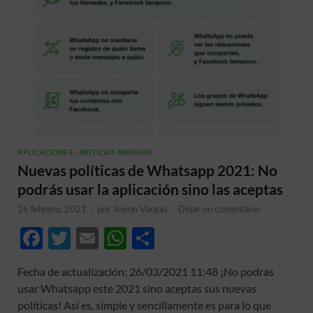
APLICACIONES
/
NOTICIAS ANDROID
Nuevas políticas de Whatsapp 2021: No
podrás usar la aplicación sino las aceptas
26 febrero, 2021
-
por
Jeison Vargas
-
Dejar un comentario
F
T
E
W
C
ac
w
m
h
o
Fecha de actualización: 26/03/2021 11:48 ¡No podrás
e
itt
ail
at
m
usar Whatsapp este 2021 sino aceptas sus nuevas
b
er
s
p
políticas! Así es, simple y sencillamente es para lo que