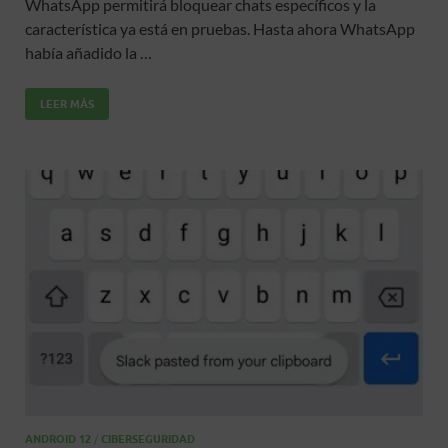
WhatsApp permitirá bloquear chats específicos y la
b
er
s
p
característica ya está en pruebas. Hasta ahora WhatsApp
o
A
ar
había añadido la …
o
p
ti
LEER MÁS
k
p
r
ANDROID 12
/
CIBERSEGURIDAD