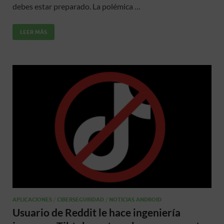
o
A
ar
debes estar preparado. La polémica …
o
p
ti
LEER MÁS
k
p
r
APLICACIONES
/
CIBERSEGURIDAD
/
NOTICIAS ANDROID
Usuario de Reddit le hace ingeniería