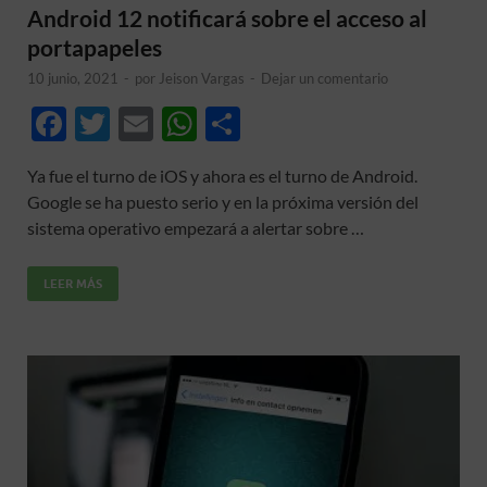
Android 12 notificará sobre el acceso al
portapapeles
10 junio, 2021
-
por
Jeison Vargas
-
Dejar un comentario
F
T
E
W
C
ac
w
m
h
o
Ya fue el turno de iOS y ahora es el turno de Android.
e
itt
ail
at
m
Google se ha puesto serio y en la próxima versión del
b
er
s
p
sistema operativo empezará a alertar sobre …
o
A
ar
LEER MÁS
o
p
ti
k
p
r