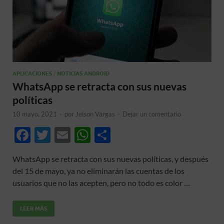
APLICACIONES
/
NOTICIAS ANDROID
WhatsApp se retracta con sus nuevas
políticas
10 mayo, 2021
-
por
Jeison Vargas
-
Dejar un comentario
F
T
E
W
C
ac
w
m
h
o
WhatsApp se retracta con sus nuevas políticas, y después
e
itt
ail
at
m
del 15 de mayo, ya no eliminarán las cuentas de los
b
er
s
p
usuarios que no las acepten, pero no todo es color …
o
A
ar
LEER MÁS
o
p
ti