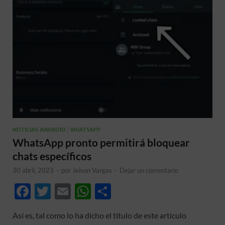
NOTICIAS ANDROID
/
WHATSAPP
WhatsApp pronto permitirá bloquear
chats específicos
30 abril, 2023
-
por
Jeison Vargas
-
Dejar un comentario
F
T
E
W
C
ac
w
m
h
o
Así es, tal como lo ha dicho el título de este artículo
e
itt
ail
at
m