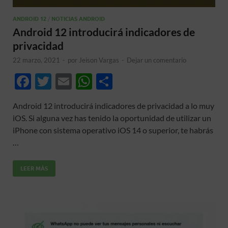
ANDROID 12
/
NOTICIAS ANDROID
Android 12 introducirá indicadores de
privacidad
22 marzo, 2021
-
por
Jeison Vargas
-
Dejar un comentario
F
T
E
W
C
ac
w
m
h
o
Android 12 introducirá indicadores de privacidad a lo muy
e
itt
ail
at
m
iOS. Si alguna vez has tenido la oportunidad de utilizar un
b
er
s
p
iPhone con sistema operativo iOS 14 o superior, te habrás
o
A
ar
…
o
p
ti
LEER MÁS
k
p
r