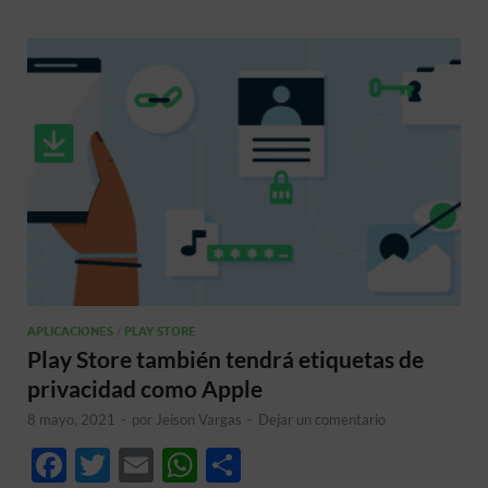
k
p
r
APLICACIONES
/
PLAY STORE
Play Store también tendrá etiquetas de
privacidad como Apple
8 mayo, 2021
-
por
Jeison Vargas
-
Dejar un comentario
F
T
E
W
C