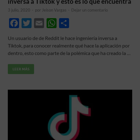
inversa a Tiktok y esto es lo que encuentra
3 julio, 2020
-
por
Jeison Vargas
-
Dejar un comentario
F
T
E
W
C
ac
w
m
h
o
Un usuario de de Reddit le hace ingeniería inversa a
e
itt
ail
at
m
Tiktok, para conocer realmente qué hace la aplicación por
b
er
s
p
dentro, esto como parte de la polémica que ha creado la …
o
A
ar
LEER MÁS
o
p
ti
k
p
r