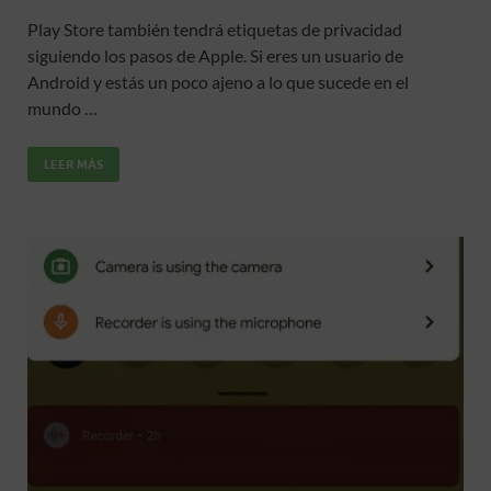
ac
w
m
h
o
Play Store también tendrá etiquetas de privacidad
e
itt
ail
at
m
siguiendo los pasos de Apple. Si eres un usuario de
b
er
s
p
Android y estás un poco ajeno a lo que sucede en el
o
A
ar
mundo …
o
p
ti
LEER MÁS
k
p
r