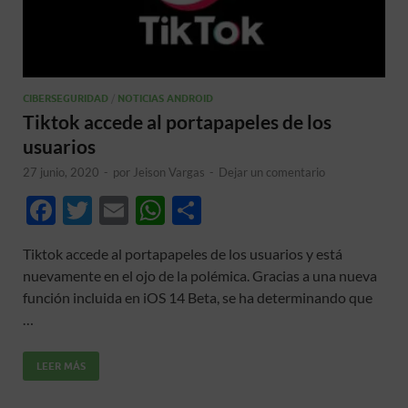
CIBERSEGURIDAD
/
NOTICIAS ANDROID
Tiktok accede al portapapeles de los
usuarios
27 junio, 2020
-
por
Jeison Vargas
-
Dejar un comentario
F
T
E
W
C
ac
w
m
h
o
Tiktok accede al portapapeles de los usuarios y está
e
itt
ail
at
m
nuevamente en el ojo de la polémica. Gracias a una nueva
b
er
s
p
función incluida en iOS 14 Beta, se ha determinando que
o
A
ar
…
o
p
ti
LEER MÁS
k
p
r